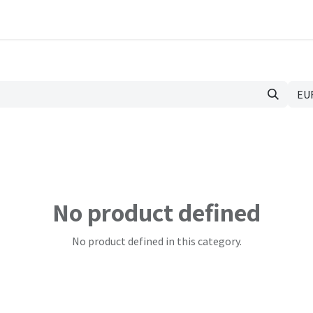
esk
Expenses
Work parts
Material
Newsletter
Complianc
EUR
No product defined
No product defined in this category.