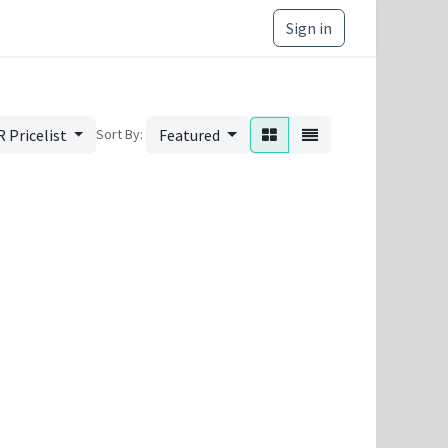
e and Ethics
Sign in
Sort By:
 Pricelist
Featured