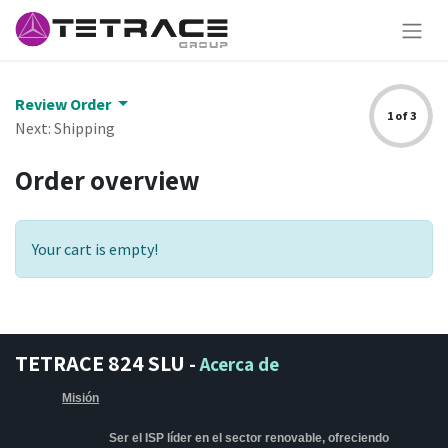
Review Order
1 of 3
Next: Shipping
Order overview
Your cart is empty!
TETRACE 824 SLU
-
Acerca de
Misión
Ser el ISP líder en el sector renovable, ofreciendo