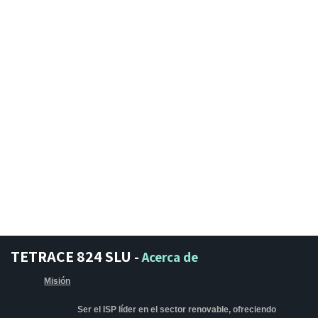
TETRACE 824 SLU
-
Acerca de
Misión
Ser el ISP líder en el sector renovable, ofreciendo