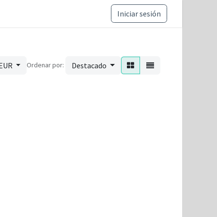
ance y ética
Iniciar sesión
Ordenar por:
 EUR
Destacado