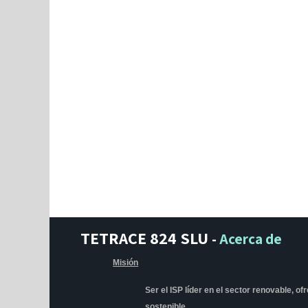
TETRACE 824 SLU
-
Acerca de
Misión
Ser el ISP líder en el sector renovable, o
sostenible.