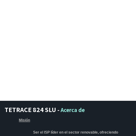
TETRACE 824 SLU
-
Acerca de
Misión
Ser el ISP líder en el sector renovable, ofreciendo