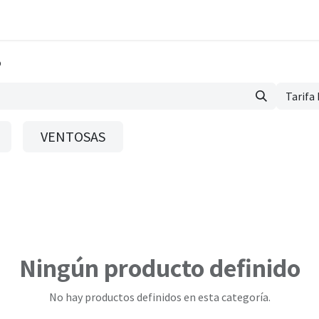
esk
Gastos
Partes de trabajo
Material
Newsletter
Compli
O
Tarifa
VENTOSAS
Ningún producto definido
No hay productos definidos en esta categoría.