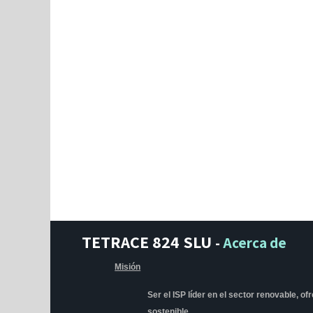
TETRACE 824 SLU
-
Acerca de
Misión
Ser el ISP líder en el sector renovable, o
sostenible.