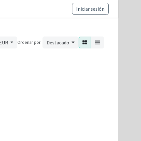
ance y ética
Iniciar sesión
Ordenar por:
 EUR
Destacado