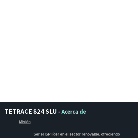
TETRACE 824 SLU
-
Acerca de
Misión
Ser el ISP líder en el sector renovable, ofreciendo