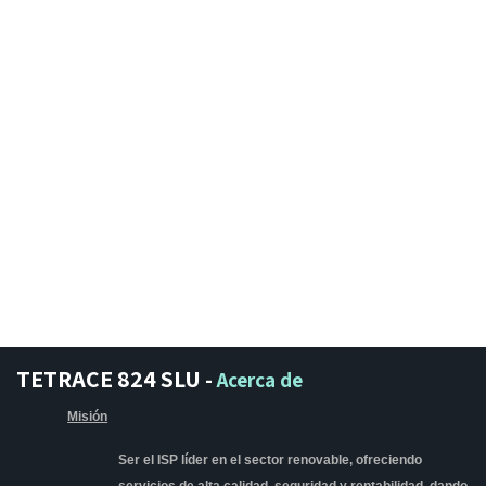
TETRACE 824 SLU
-
Acerca de
Misión
Ser el ISP líder en el sector renovable, ofreciendo