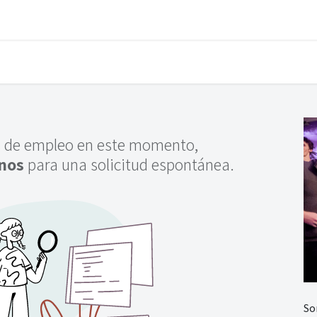
esk
Gastos
Partes de trabajo
Material
Newsletter
Compli
 de empleo en este momento,
nos
para una solicitud espontánea.
So