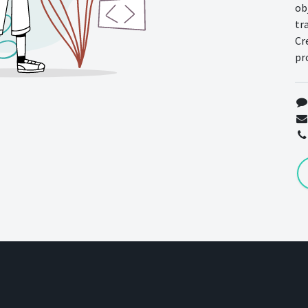
ob
tr
Cr
pr